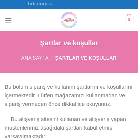
Skip
a t a t l ı d o k u n u ş l a r ...
to
content
0
Şartlar ve koşullar
ANA SAYFA
/
ŞARTLAR VE KOŞULLAR
Bu bölüm sipariş ve kullanım şartlarını ve koşullarını
içermektedir. Lütfen mağazamızı kullanmadan ve
sipariş vermeden önce dikkatlice okuyunuz.
Bu alışveriş sitesini kullanan ve alışveriş yapan
müşterilerimiz aşağıdaki şartları kabul etmiş
varsayılmaktadır: